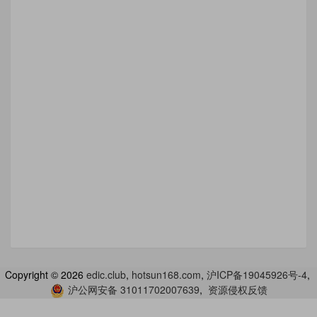
Copyright ©
2026
edic.club
,
hotsun168.com
,
沪ICP备19045926号-4
,
沪公网安备 31011702007639
,
资源侵权反馈