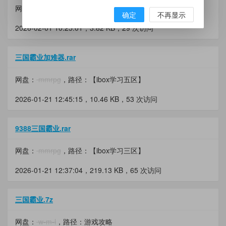
网盘：
b6284668
，路径：游戏存档
确定
不再显示
2026-02-01 10:25:01，
3.82 KB
，29 次访问
三国霸业加难器.rar
网盘：
mmrpg
，路径：【ibox学习五区】
2026-01-21 12:45:15，
10.46 KB
，53 次访问
9388三国霸业.rar
网盘：
mmrpg
，路径：【ibox学习三区】
2026-01-21 12:37:04，
219.13 KB
，65 次访问
三国霸业.7z
网盘：
w-m-l
，路径：游戏攻略