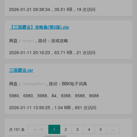
2026-01-21 09:38:34，
35.51 KB
，19 次访问
【三国霸业】攻略集(第5版).zip
网盘：
w-m-l
，路径：游戏攻略
2026-01-11 20:16:23，
63.71 KB
，21 次访问
三国霸业.rar
网盘：
zhangzhen
，路径：BBK电子词典
5980、6980、5988、A4、9388、9588、9688
2026-01-11 13:56:25，
1.04 MB
，651 次访问
共 151 条
上一页
1
2
3
4
5
…