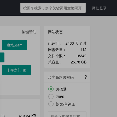
微信登录
按键帮助
网站状态
已运行：
2433 天 7 时
网盘数量：
112
文件个数：
18342
总容量：
25.78 GB
步步高超级密码

外语通

7980

朗文/单词王
:03
413.34 KB