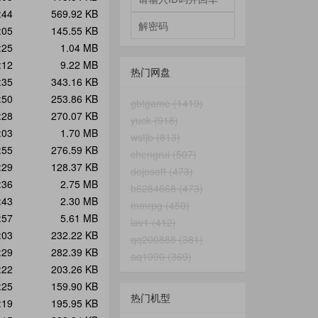
:44
569.92 KB
:05
145.55 KB
:25
1.04 MB
:12
9.22 MB
热门网盘
:35
343.16 KB
:50
253.86 KB
gbtgame (1419)
:28
270.07 KB
yuck (918)
:03
1.70 MB
wstjb (813)
:55
276.59 KB
chengrui (507)
:29
128.37 KB
dojosoft (473)
:36
2.75 MB
b6284668 (473)
:43
2.30 MB
mmrpg (450)
:57
5.61 MB
lav1 (412)
:03
232.22 KB
qq200888 (381)
:29
282.39 KB
aq1990 (369)
:22
203.26 KB
:25
159.90 KB
热门机型
:19
195.95 KB