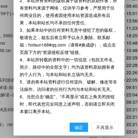
2、本站所有资料的版权属于该资料的原始作者，所
exe
更新：2020-11-23 09:40
有资料均来源于网络，仅供学习参考，严禁用于任
个).rar
更新：2020-11-23 15:01
何商业目的，使用者因使用本站资源造成所有后
更新：2026-01-11 13:56
果，本站和站长均不承担任何责任。
更新：2026-04-01 11:23
3、如果本站中的任何资料无意中侵犯了您的版权，
980，A100.zip
更新：2021-09-11 18:25
敬请告之，核实后将立即予以永久删除。联系邮
rar
更新：2021-05-02 10:48
箱：hotsun168#qq.com（请将#换成@），或点击
.rar
更新：2021-05-02 10:48
页面下方的“资源侵权反馈”链接。
更新：2021-08-21 22:29
4、本站所转载的资料中的一切信息（包括文件名、
更新：2021-08-21 22:28
简介、路径中的全部文字）均为该资料原始拥有者
更新：2021-08-21 22:26
的个人行为，与本站和站长立场均无关。
列游戏(完整版).7z
更新：2022-04-29 22:05
5、请勿将本站资料进行任何逆向、破解、修改等非
06_A系列RPG开发包解读-自己动手修改伏魔记（完整版）.7z
更新：2023-06-21 09:51
法操作。访问者的任何行为均与本站和站长无关。
包解读-小游戏源码（完整版）.7z
更新：2022-04-29 22:04
6、当您点击“确定”、“不再显示”或右上角关闭按钮
z
更新：2021-11-21 09:37
时，即代表您完全同意上述声明，否则请立即关闭
8及9388特别版）.rar
更新：2021-08-21 22:21
本窗口离开本站。
更新：2021-08-21 22:21
.rar
更新：2021-08-21 22:21
确定
不再显示
更新：2021-08-21 22:21