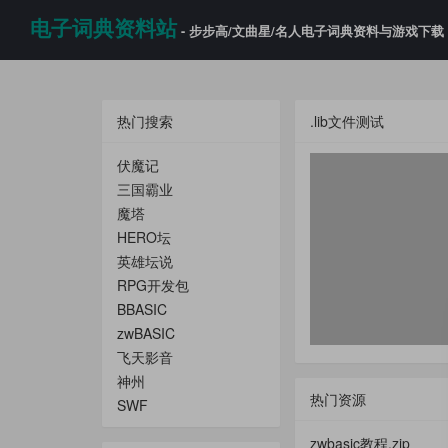
电子词典资料站
- 步步高/文曲星/名人电子词典资料与游戏下载
热门搜索
.lib文件测试
伏魔记
三国霸业
魔塔
HERO坛
英雄坛说
RPG开发包
BBASIC
zwBASIC
飞天影音
神州
热门资源
SWF
zwbasic教程.zip