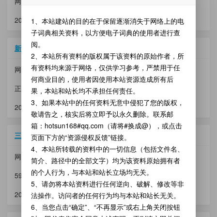
网盘：
mfy2008
，路径：05.【RPG游戏】
2026-02-11 09:35:18，
976 KB
，59 次访问
1、本站建站的目的在于保留逐渐消失于网络上的电
子词典相关资料，以方便电子词典的使用者进行查
阅。
新仙剑奇侠传4988_4980_5980_A100.zip
2、本站所有资料的版权属于该资料的原始作者，所
有资料均来源于网络，仅供学习参考，严禁用于任
网盘：
wsw123456
，路径：BBK A系列
何商业目的，使用者因使用本站资源造成所有后
正式版
果，本站和站长均不承担任何责任。
3、如果本站中的任何资料无意中侵犯了您的版权，
2026-02-01 16:02:14，
413.41 KB
，343 次访问
敬请告之，核实后将立即予以永久删除。联系邮
箱：hotsun168#qq.com（请将#换成@），或点击
三国霸业.rar
页面下方的“资源侵权反馈”链接。
4、本站所转载的资料中的一切信息（包括文件名、
网盘：
zhangzhen
，路径：BBK电子词典
简介、路径中的全部文字）均为该资料原始拥有者
的个人行为，与本站和站长立场均无关。
5980、6980、5988、A4、9388、9588、9688
5、请勿将本站资料进行任何逆向、破解、修改等非
2026-01-11 13:56:25，
1.04 MB
，651 次访问
法操作。访问者的任何行为均与本站和站长无关。
6、当您点击“确定”、“不再显示”或右上角关闭按钮