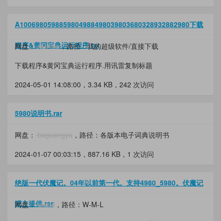
A1006980598859804988498039803680328932882980下载
程序&黄冈宝典运行程序.txt
网盘：
xiunian
，路径：我的超级软件/直接下载
下载程序&黄冈宝典运行程序.用讯雷复制标题
2024-05-01 14:08:00，
3.34 KB
，242 次访问
5980说明书.rar
网盘：
baguangyu
，路径：各版本电子词典说明书
2024-01-07 00:03:15，
887.16 KB
，1 次访问
绝版一代伏魔记。04年以前第一代。支持4980_5980。伏魔记
吧主提供.rar
网盘：
w-m-l
，路径：W-M-L