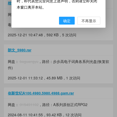
时，即代表您完全同意上述声明，否则请立即关闭
校园传奇a100_4980_5980_4988.gam
本窗口离开本站。
网盘：
wsw123456
，路径：BBK修改游戏
确定
不再显示
毒镖1元买16000卖 投掷999 麻绳225攻击66身法
2025-12-21 10:47:48，
592 KB
，5 次访问
朗文_5980.rar
网盘：
baguangyu
，路径：步步高电子词典各系列光盘(恢复软
件)
2025-12-01 11:33:12，
45.89 MB
，1 次访问
创新世纪A100.4980.5980.4988.gam.rar
网盘：
915491102
，路径：A系列原创正式RPG2
2024-08-11 10:41:55，
93.42 KB
，12 次访问