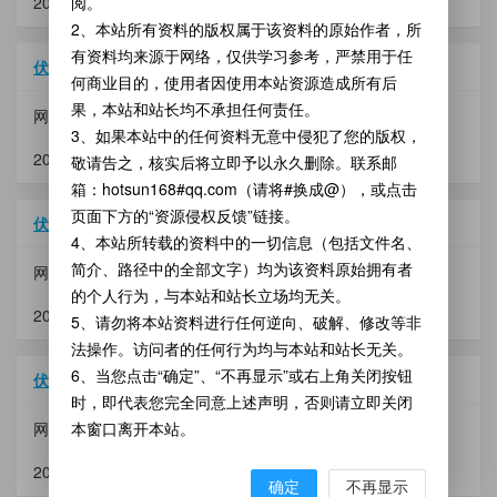
2026-03-11 11:25:52，
阅。
313.60 KB
，71 次访问
2、本站所有资料的版权属于该资料的原始作者，所
有资料均来源于网络，仅供学习参考，严禁用于任
伏魔记.zip
何商业目的，使用者因使用本站资源造成所有后
果，本站和站长均不承担任何责任。
网盘：
w-m-l
，路径：游戏攻略
3、如果本站中的任何资料无意中侵犯了您的版权，
2026-03-11 09:39:10，
35.64 KB
，31 次访问
敬请告之，核实后将立即予以永久删除。联系邮
箱：hotsun168#qq.com（请将#换成@），或点击
页面下方的“资源侵权反馈”链接。
伏魔记(完美版).rar
4、本站所转载的资料中的一切信息（包括文件名、
简介、路径中的全部文字）均为该资料原始拥有者
网盘：
u1996
，路径：【游戏下载】 A系列RPG游戏2
的个人行为，与本站和站长立场均无关。
2026-03-01 11:45:27，
313.60 KB
，27 次访问
5、请勿将本站资料进行任何逆向、破解、修改等非
法操作。访问者的任何行为均与本站和站长无关。
6、当您点击“确定”、“不再显示”或右上角关闭按钮
伏魔记(完美版).lib
时，即代表您完全同意上述声明，否则请立即关闭
网盘：
本窗口离开本站。
u1996
，路径：【游戏下载】 A系列RPG游戏2(lib)
2026-02-11 17:52:35，
544 KB
，20 次访问
确定
不再显示