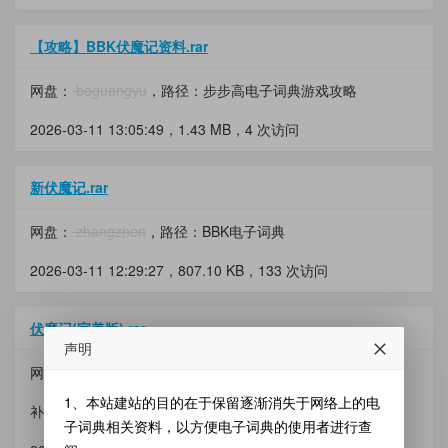
【攻略】BBK伏魔记资料.rar
网盘：
baguangyu
，路径：步步高电子词典游戏攻略
2026-03-11 13:05:49，
1.43 MB
，4 次访问
新伏魔记.rar
网盘：
zhangzhen
，路径：BBK电子词典
2026-03-11 12:29:27，
807.10 KB
，133 次访问
伏魔记(完美版).rar
声明
网盘：
mmrpg
，路径：【A系列游戏二区】
1、本站建站的目的在于保留逐渐消失于网络上的电
补传
子词典相关资料，以方便电子词典的使用者进行查